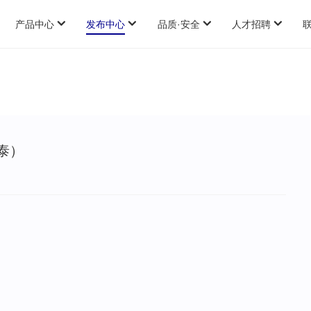
产品中心
发布中心
品质·安全
人才招聘
公司新闻
品质
员工福利
OCA、AB胶用胶粘剂
数据公示
安全
招聘信息
保护膜用胶粘剂
标签、电子行业用胶粘剂
偏光片用胶粘剂
泰）
双面胶带、泡棉用胶粘剂
的处理