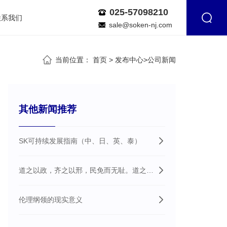
025-57098210
联系我们
sale@soken-nj.com
当前位置：
首页
>
发布中心
>
公司新闻
其他新闻推荐
SK可持续发展指南（中、日、英、泰）
道之以政，齐之以邢，民免而无耻。道之以
德,齐之以礼，有耻且格。
伦理纲领的现实意义